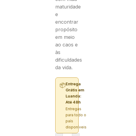
maturidade
e
encontrar
propósito
em meio
ao caos e
às
dificuldades
da vida.
Entrega
📦
Grátis em
Luanda:
Até 48h
Entregas
para todo o
país
disponíveis