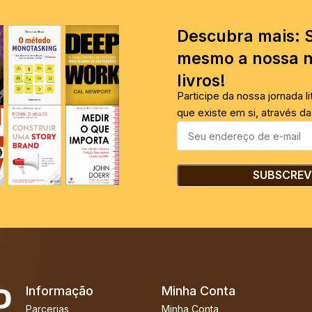
Descubra mais: 
mesmo a nossa n
livros!
Participe da nossa jornada l
que existe em si, através da 
Informação
Minha Conta
Parcerias
Minha Conta