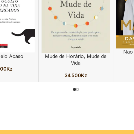
Nao
ADICION
pelo Acaso
Mude de Horário, Mude de
ADICIONAR
Vida
900
Kz
34.500
Kz