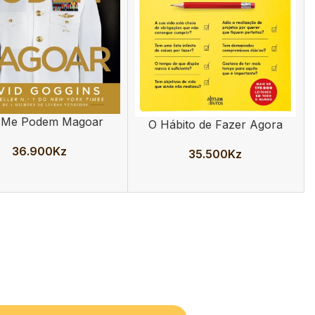
 Me Podem Magoar
AR
O Hábito de Fazer Agora
ADICIONAR
36.900
Kz
35.500
Kz