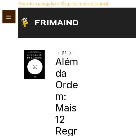
Skip to navigation
Skip to main content
Além
Click para aumentar
da
Orde
m:
Mais
12
Regr