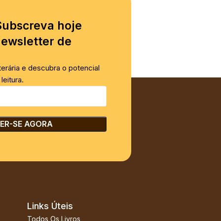
Subscreva hoje
ewsletter de
iterária e descubra o potencial
leitura.
Links Úteis
Todos Os Livros