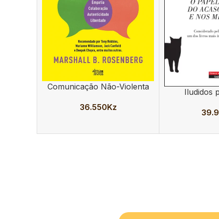
Comunicação Não-Violenta
ADICIONAR
Iludidos 
ADICIONAR
36.550
Kz
39.