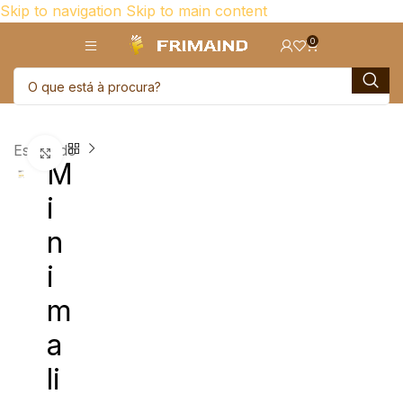
Skip to navigation
Skip to main content
0
Esgotado
Click para aumentar
M
i
n
i
m
a
li