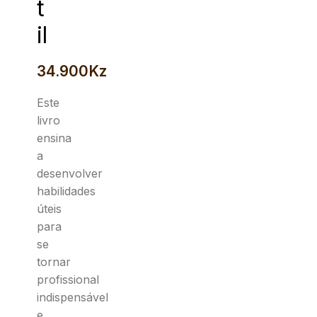
t
il
34.900
Kz
Este
livro
ensina
a
desenvolver
habilidades
úteis
para
se
tornar
profissional
indispensável
e