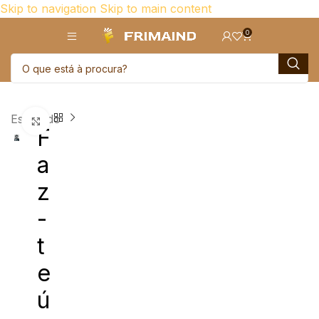
Skip to navigation
Skip to main content
0
Esgotado
Click para aumentar
F
a
z
-
t
e
ú