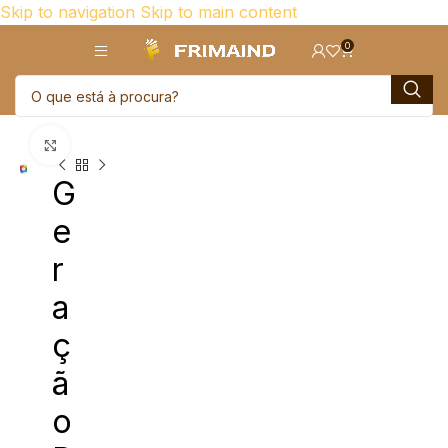
Skip to navigation
Skip to main content
0
Click para aumentar
G
e
r
a
ç
ã
o