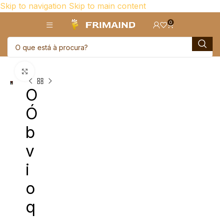
Skip to navigation
Skip to main content
0
Click para aumentar
O
Ó
b
v
i
o
q