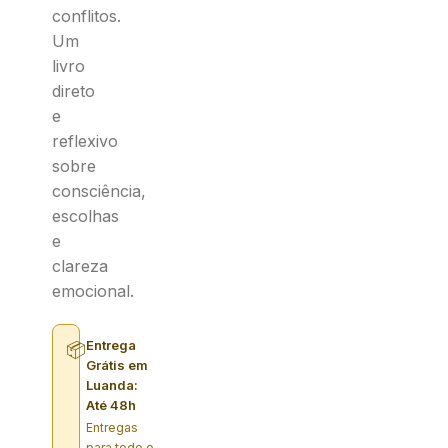
conflitos.
Um
livro
direto
e
reflexivo
sobre
consciência,
escolhas
e
clareza
emocional.
Entrega
📦
Grátis em
Luanda:
Até 48h
Entregas
para todo o