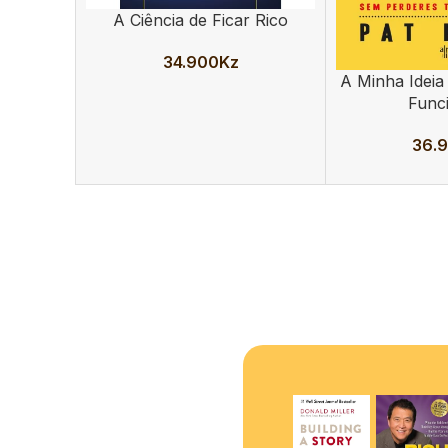
A Ciência de Ficar Rico
ADICIONAR
34.900
Kz
A Minha Ideia
ADICIONAR
Func
36.