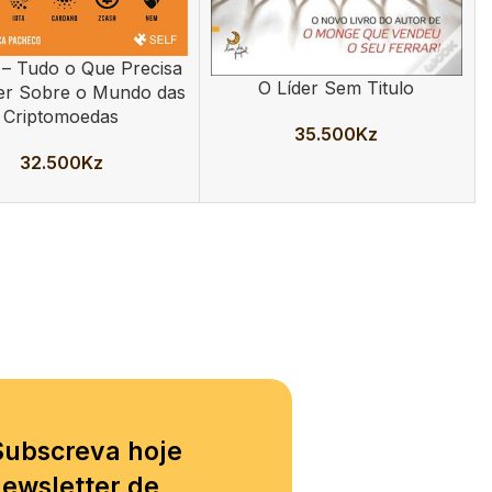
n – Tudo o Que Precisa
AR
O Líder Sem Titulo
ADICIONAR
er Sobre o Mundo das
Criptomoedas
35.500
Kz
32.500
Kz
Subscreva hoje
ewsletter de