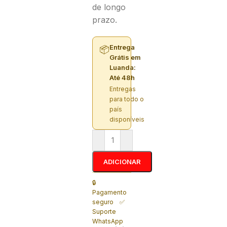
de longo
prazo.
Entrega
📦
Grátis em
Luanda:
Até 48h
Entregas
para todo o
país
disponíveis
ADICIONAR
🔒
Pagamento
seguro ✅
Suporte
WhatsApp