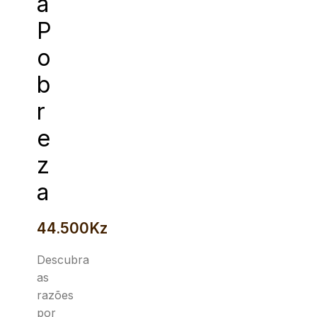
a
P
o
b
r
e
z
a
44.500
Kz
Descubra
as
razões
por