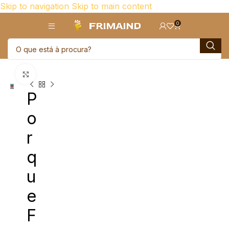
Skip to navigation
Skip to main content
0
Click para aumentar
P
o
r
q
u
e
F