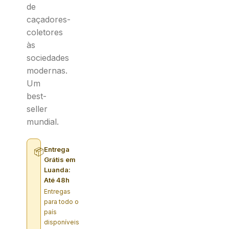
de
caçadores-
coletores
às
sociedades
modernas.
Um
best-
seller
mundial.
Entrega
📦
Grátis em
Luanda:
Até 48h
Entregas
para todo o
país
disponíveis