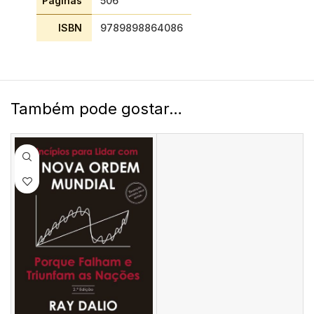
Páginas
506
ISBN
9789898864086
Também pode gostar…