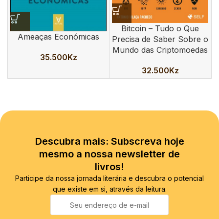
Bitcoin – Tudo o Que
C
Ameaças Económicas
Precisa de Saber Sobre o
Mundo das Criptomoedas
35.500
Kz
32.500
Kz
Descubra mais: Subscreva hoje
mesmo a nossa newsletter de
livros!
Participe da nossa jornada literária e descubra o potencial
que existe em si, através da leitura.