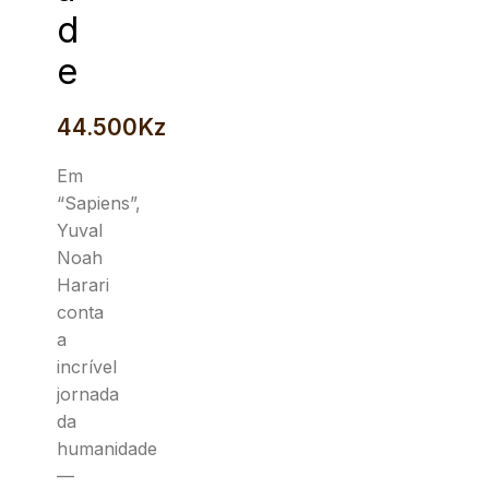
d
e
44.500
Kz
Em
“Sapiens”,
Yuval
Noah
Harari
conta
a
incrível
jornada
da
humanidade
—