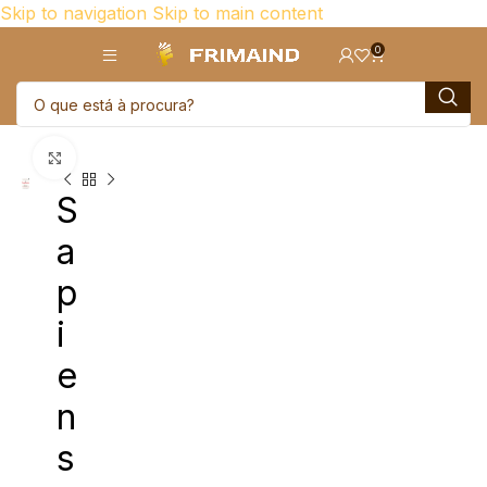
Skip to navigation
Skip to main content
0
Click para aumentar
S
a
p
i
e
n
s