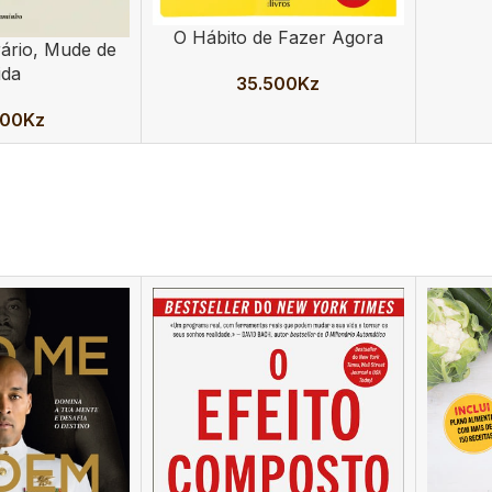
O Hábito de Fazer Agora
ADICIONAR
ário, Mude de
ida
35.500
Kz
500
Kz