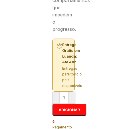
comportamentos
que
impedem
o
progresso.
Entrega
📦
Grátis em
Luanda:
Até 48h
Entregas
para todo o
país
disponíveis
ADICIONAR
🔒
Pagamento