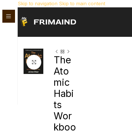
Skip to navigation
Skip to main content
The
Click para aumentar
Ato
mic
Habi
ts
Wor
kboo