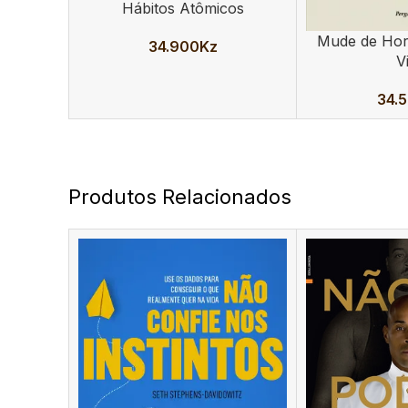
Hábitos Atômicos
ADICIONAR
Mude de Hor
ADICIONAR
34.900
Kz
V
34.
Produtos Relacionados