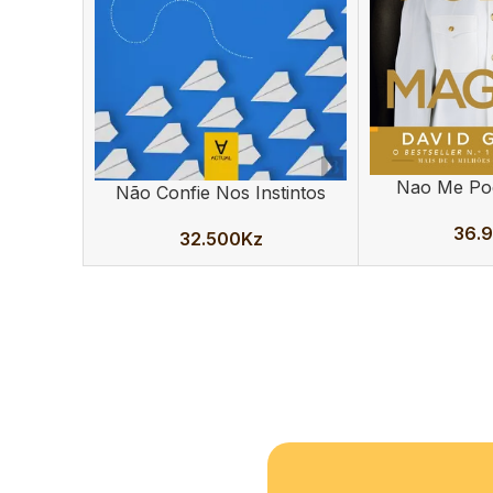
Nao Me Po
ADICIONAR
Não Confie Nos Instintos
ADICIONAR
36.
32.500
Kz