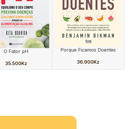
Porque Ficamos Doentes
ADICIONAR
O Fator pH
AR
36.900
Kz
35.500
Kz