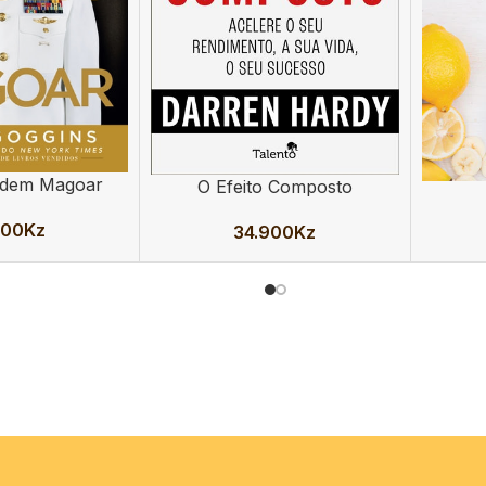
dem Magoar
O Efeito Composto
ADICIONAR
ADICION
900
Kz
34.900
Kz