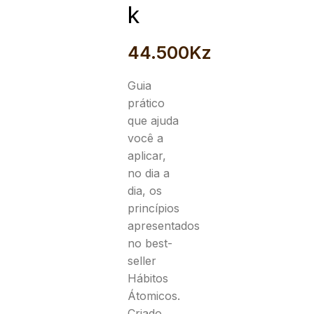
k
44.500
Kz
Guia
prático
que ajuda
você a
aplicar,
no dia a
dia, os
princípios
apresentados
no best-
seller
Hábitos
Átomicos.
Criado