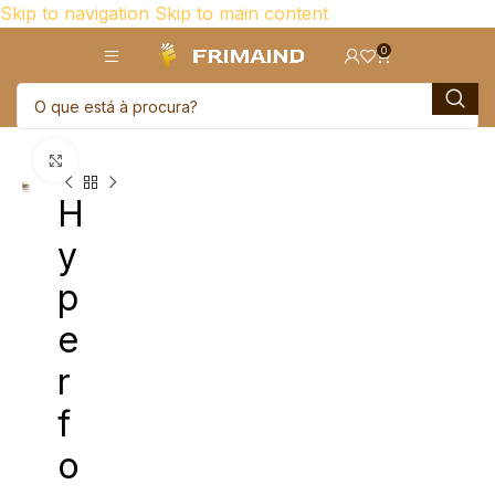
Skip to navigation
Skip to main content
0
Click para aumentar
H
y
p
e
r
f
o