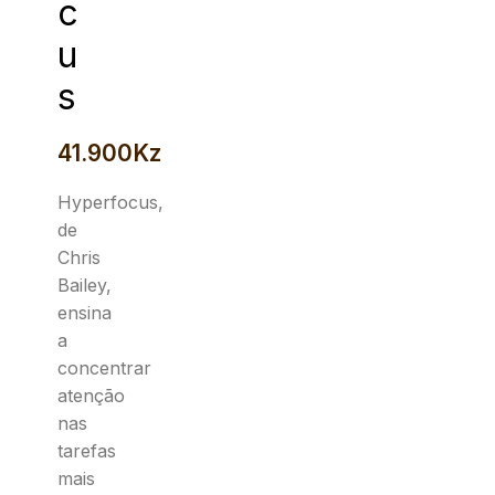
c
u
s
41.900
Kz
Hyperfocus
,
de
Chris
Bailey,
ensina
a
concentrar
atenção
nas
tarefas
mais