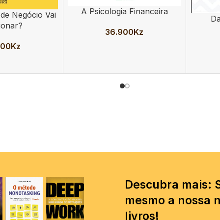
A Psicologia Financeira
ADICIONAR
 de Negócio Vai
Da
ADICION
ionar?
36.900
Kz
900
Kz
Descubra mais: 
mesmo a nossa n
livros!