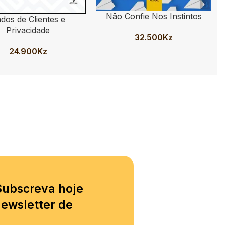
Não Confie Nos Instintos
ADICIONAR
dos de Clientes e
AR
Privacidade
32.500
Kz
24.900
Kz
Subscreva hoje
ewsletter de