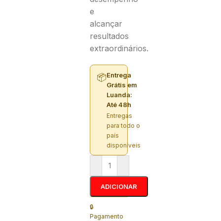
e
alcançar
resultados
extraordinários.
Entrega
📦
Grátis em
Luanda:
Até 48h
Entregas
para todo o
país
disponíveis
ADICIONAR
🔒
Pagamento