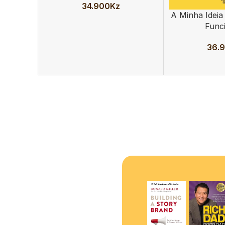
34.900
Kz
A Minha Ideia
ADICIONAR
Func
36.