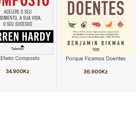
 Efeito Composto
Porque Ficamos Doentes
AR
ADICIONAR
34.900
Kz
36.900
Kz