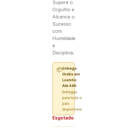
Supere o
Orgulho e
Alcance o
Sucesso
com
Humildade
e
Disciplina.
Entrega
📦
Grátis em
Luanda:
Até 48h
Entregas
para todo o
país
disponíveis
Esgotado