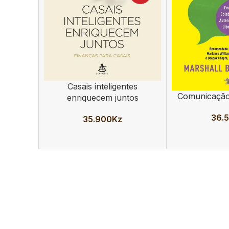
Casais inteligentes
ADICIONAR
Comunicação
ADICIONAR
enriquecem juntos
36.
35.900
Kz