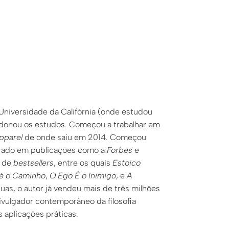
niversidade da Califórnia (onde estudou
bandonou os estudos. Começou a trabalhar em
pparel
de onde saiu em 2014. Começou
borado em publicações como a
Forbes
e
e de
bestsellers
, entre os quais
Estoico
 é o Caminho
,
O Ego É o Inimigo
, e
A
uas, o autor já vendeu mais de três milhões
ivulgador contemporâneo da filosofia
 aplicações práticas.