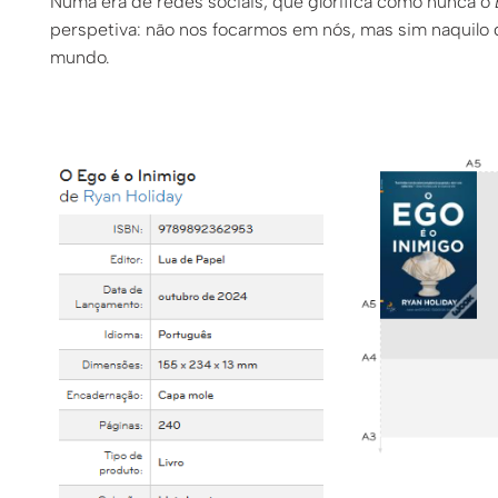
Numa era de redes sociais, que glorifica como nunca o
perspetiva: não nos focarmos em nós, mas sim naquilo
mundo.