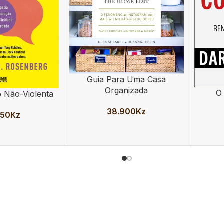
Guia Para Uma Casa
ADICIONAR
Organizada
O
ADICION
 Não-Violenta
38.900
Kz
550
Kz