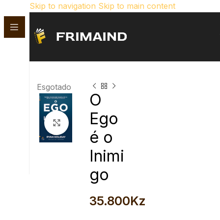
Skip to navigation
Skip to main content
Esgotado
O
Ego
Click para aumentar
é o
Inimi
go
35.800
Kz