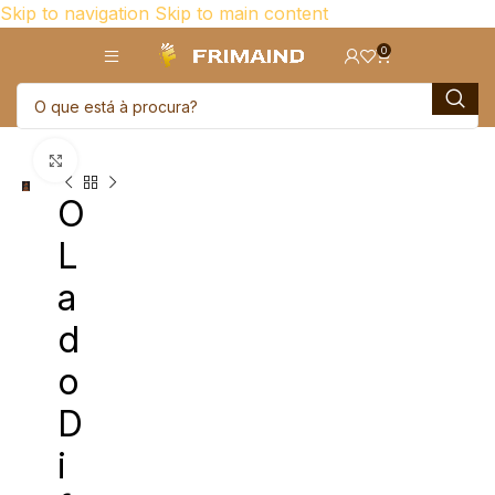
Skip to navigation
Skip to main content
0
Click para aumentar
O
L
a
d
o
D
i