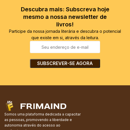
Descubra mais: Subscreva hoje
mesmo a nossa newsletter de
livros!
Participe da nossa jornada literária e descubra o potencial
que existe em si, através da leitura.
Somos uma plataforma dedicada a capacitar
as pessoas, promovendo a liberdade e
autonomia através do acesso ao