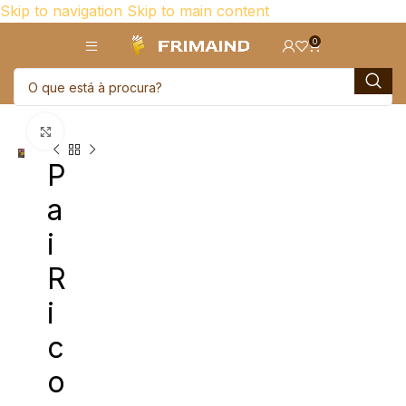
Skip to navigation
Skip to main content
0
Click para aumentar
P
a
i
R
i
c
o