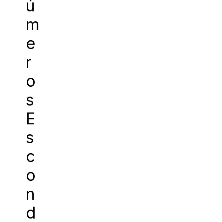
ú
m
e
r
o
s
E
s
c
o
n
d